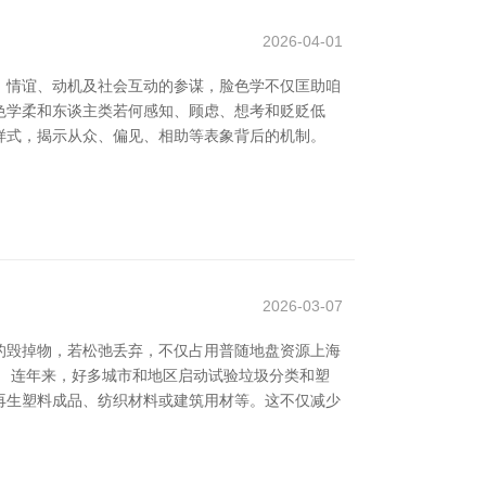
2026-04-01
、情谊、动机及社会互动的参谋，脸色学不仅匡助咱
色学柔和东谈主类若何感知、顾虑、想考和贬贬低
样式，揭示从众、偏见、相助等表象背后的机制。
2026-03-07
的毁掉物，若松弛丢弃，不仅占用普随地盘资源上海
 连年来，好多城市和地区启动试验垃圾分类和塑
再生塑料成品、纺织材料或建筑用材等。这不仅减少