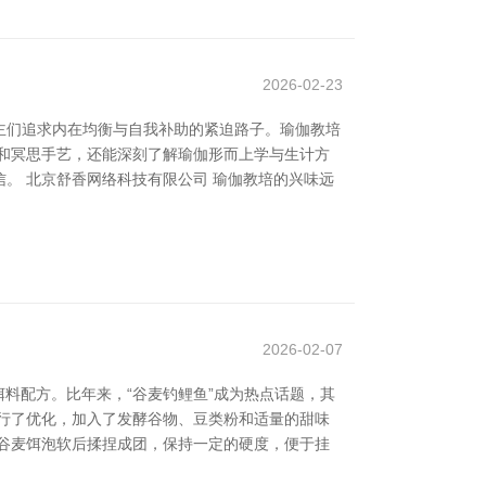
2026-02-23
主们追求内在均衡与自我补助的紧迫路子。瑜伽教培
和冥思手艺，还能深刻了解瑜伽形而上学与生计方
。 北京舒香网络科技有限公司 瑜伽教培的兴味远
2026-02-07
饵料配方。比年来，“谷麦钓鲤鱼”成为热点话题，其
行了优化，加入了发酵谷物、豆类粉和适量的甜味
谷麦饵泡软后揉捏成团，保持一定的硬度，便于挂