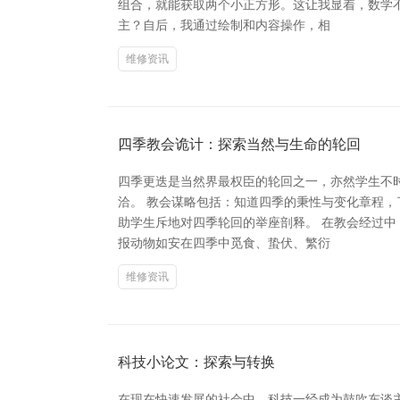
组合，就能获取两个小正方形。这让我显着，数学
主？自后，我通过绘制和内容操作，相
维修资讯
四季教会诡计：探索当然与生命的轮回
四季更迭是当然界最权臣的轮回之一，亦然学生不
洽。 教会谋略包括：知道四季的秉性与变化章程
助学生斥地对四季轮回的举座剖释。 在教会经过
报动物如安在四季中觅食、蛰伏、繁衍
维修资讯
科技小论文：探索与转换
在现在快速发展的社会中，科技一经成为鼓吹东谈