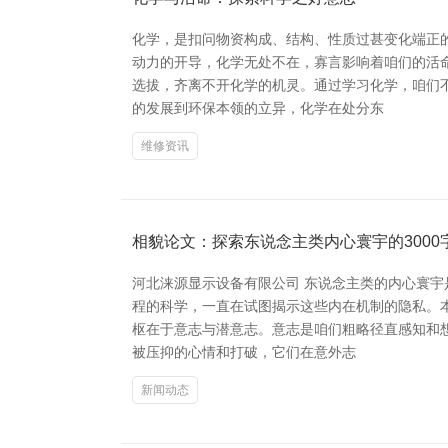
化学，是扣问物资构成、结构、性质过甚变化端正
动力的开导，化学无处不在，寡言影响着咱们的活
选拔，齐离不开化学的机灵。通过学习化学，咱们
的发展到环保本领的立异，化学在处分东
维修资讯
相貌论文：探索东说念主类内心寰宇的3000
河北涞源显示设备有限公司 东说念主类的内心寰
程的科学，一直在试图揭示这些内在机制的隐私。本
枢在于意志与潜意志。意志是咱们粗略径直感知和
被压抑的心情和打破，它们在意外志
新闻动态