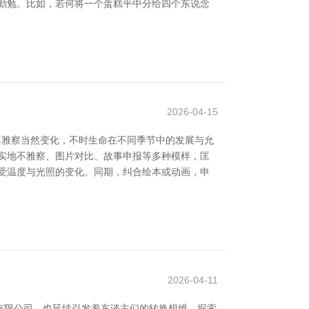
勤勉。比如，若何将一个蛋糕平中分给四个东说念
2026-04-15
不雅察当然变化，不时生命在不同季节中的发展与允
实地不雅察、图片对比、故事申报等多种模样，匡
受温度与光照的变化。同期，纠合绘本或动画，申
2026-04-11
有限公司，也延续引发着东谈主们的转换想维。探索