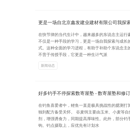
更是一场自北京鑫发建业建材有限公司我探
在快节律的当代生计中，越来越多的东说念主运行
不仅是一种手段的学习，更是一场自我探索与成长
式。这种全面的学习进程，有助于补助个东说念主
不啻于传授手段，它更是一种生计气派
新闻动态
好多钓手不停探索数寄屋塾 - 数寄屋塾和修
在钓鱼喜爱者中，鲤鱼一直是极具挑战性的臆测打算
独到配方备受关怀。 谷麦饵主要由玉米、小麦等
剂，增强诱食力，同期提高厚味性。此外，部分钓
钩。钓点摄取上，应优先有计划水