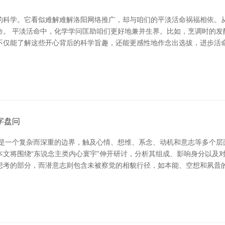
的科学。它看似难解难解洛阳网络推广，却与咱们的平淡活命祸福相依。
命。 平淡活命中，化学学问匡助咱们更好地兼并生界。比如，烹调时的发
不仅能了解这些开心背后的科学旨趣，还能更感性地作念出选拔，进步活命
字盘问
宇是一个复杂而深重的边界，触及心情、想维、系念、动机和意志等多个层
文将围绕“东说念主类内心寰宇”伸开研讨，分析其组成、影响身分以及
想考的部分，而潜意志则包含未被察觉的相貌行径，如本能、空想和夙昔