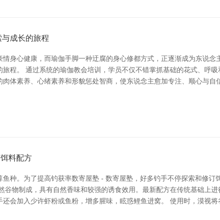
索与成长的旅程
豪情身心健康，而瑜伽手脚一种迂腐的身心修都方式，正逐渐成为东说念
的旅程。 通过系统的瑜伽教会培训，学员不仅不错掌抓基础的花式、呼吸
的肉体素养、心绪素养和形貌惩处智商，使东说念主愈加专注、顺心与自信
订饵料配方
鱼种。为了提高钓获率数寄屋塾 - 数寄屋塾，好多钓手不停探索和修订
自然谷物制成，具有自然香味和较强的诱食效用。最新配方在传统基础上进
手还会加入少许虾粉或鱼粉，增多腥味，眩惑鲤鱼进窝。 使用时，漠视将