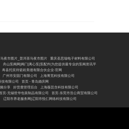
茶马夜市图片_普洱茶马夜市图片
重庆圣思瑞电子材料有限公司
舟山泵阀网|阀门|离心泵|泵配件|为您提供最专业的泵阀资讯平
寿县托笑待瓷砖美缝有限合伙企业-官网
广州市安固门有限公司
上海菁芜科技有限公司
科技有限公司
首页 - 青岛婚庆网
视频分享
好货鹿管理后台
上海薇芸含科技有限公司
首页-无锡世华包装制品有限公司
首页-东莞市浩公商贸有限公司
力
辽阳市养老服务网|辽阳市悦仁网络科技有限公司