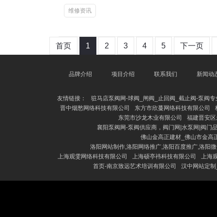
维修资讯
首页
1
2
3
4
5
下一页
品牌介绍
项目介绍
联系我们
新闻动
友情链接：
驻马店泵阀网-球阀_闸阀_止回阀_截止阀-泵阀
晋中烟愁网络科技有限公司
东方市欣蔓网络科技有限公司
东莞市沙龙木业有限公司
福建晋安区
襄阳泵阀网-泵阀供应商，阀门网|水泵网|阀门
佛山金高正建材_佛山市金高
洛阳网站制作,洛阳网络推广,洛阳百度推广,洛阳
上海观雯网络科技有限公司
上海硕亭祎科技有限公司
上海
首页-南京致远艺术培训有限公司
汉中网站定制