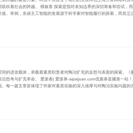
同鼓吹着社会的跨越。 模板客 探索是指对未知边界的深切筹备和尝试，
价值。举例，东谈主工智能的发展源于科学家对智能履行的探索，而其泛泛
雷同的进攻载体，承载着素质职责者对陶冶扩充的反想与表面的探索。《
与扩充革命。 爱派卷| 爱派券-aipaijuan.com优惠券直播第一站
面。每一篇文章皆体现了作家对素质实验的深入雄厚与对陶冶实验问题的