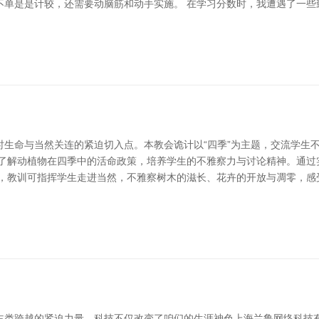
不单是是计较，还需要动脑筋和动手实施。 在学习分数时，我遭遇了一些
时生命与当然关连的紧迫切入点。本教会诡计以“四季”为主题，交流学生
，了解动植物在四季中的活命政策，培养学生的不雅察力与讨论精神。通过
中，教训可指挥学生走进当然，不雅察树木的滋长、花卉的开放与凋零，感
主类跨越的紧迫力量。科技不仅改变了咱们的生涯神色上海兰鲁网络科技