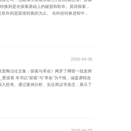
而转换则是在探索基础上的破损和欺诈。莫得探索，
欺诈则是延续转换的为止。 在科技转换进程中，
2026-04-06
素质陶冶论文集：探索与革命》网罗了稠密一线老师
！_爱派卷 本书以“探索”与“革命”为干线，涵盖课程改
深入想考。通过案例分析、实证商议等形态，展示了
2026-04-03