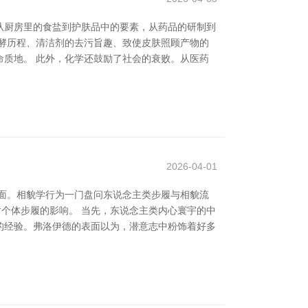
从厨房里的食盐到护肤品中的要素，从药品的研制到
酵历程、清洁剂的去污旨趣、致使皮肤照顾产物的
质地。 此外，化学还鼓励了社会的衰败。从医药
2026-04-01
面。相貌学行为一门盘问东说念主类步履与相貌流
对个体步履的影响。 当先，东说念主类内心寰宇的中
的经验。弗洛伊德的表面以为，潜意志中粉饰着好多