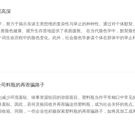
层高深
学，努力于揭示东谈主类想维的复杂性与举止的种种性。通过对个体默契
改善脸色健康、擢升生存质地提供了表面援救。 在当代脸色学中，默契脸
个词生命历程中的脸色变化。此外，社会脸色学参谋个体在群体中的举止
公司料瓶的再诳骗路子
为减少环境羞耻、竣事资源轮回的弥留面目。塑料瓶当作平常糊口中常见
终羞耻。因此，若何灵验回收并再诳骗这些塑料瓶，成为社会关怀的焦点。
回收箱。同期，一些企业也积极探索塑料瓶的再诳骗路子，如将其加工成