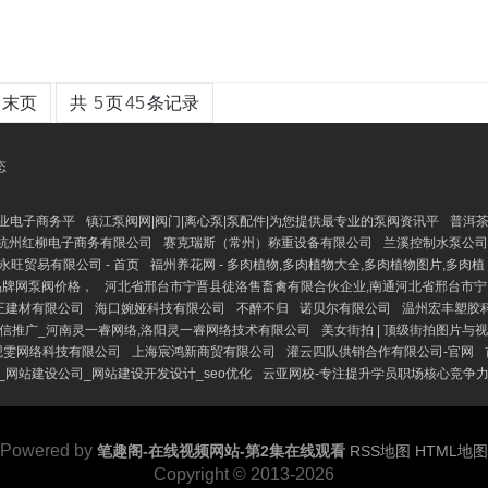
末页
共
5
页
45
条记录
态
专业电子商务平
镇江泵阀网|阀门|离心泵|泵配件|为您提供最专业的泵阀资讯平
普洱
杭州红柳电子商务有限公司
赛克瑞斯（常州）称重设备有限公司
兰溪控制水泵公司
永旺贸易有限公司 - 首页
福州养花网 - 多肉植物,多肉植物大全,多肉植物图片,多肉植
品牌网泵阀价格，
河北省邢台市宁晋县徒洛售畜禽有限合伙企业,南通河北省邢台市宁
正建材有限公司
海口婉娅科技有限公司
不醉不归
诺贝尔有限公司
温州宏丰塑胶
微信推广_河南灵一睿网络,洛阳灵一睿网络技术有限公司
美女街拍 | 顶级街拍图片与
观雯网络科技有限公司
上海宸鸿新商贸有限公司
灌云四队供销合作有限公司-官网
_网站建设公司_网站建设开发设计_seo优化
云亚网校-专注提升学员职场核心竞争
Powered by
笔趣阁-在线视频网站-第2集在线观看
RSS地图
HTML地图
Copyright
© 2013-2026