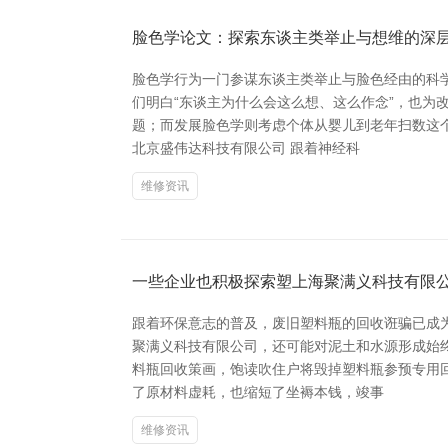
脸色学论文：探索东谈主类举止与想维的深
脸色学行为一门参谋东谈主类举止与脸色经由的科
们明白“东谈主为什么会这么想、这么作念”，也为
题；而发展脸色学则考虑个体从婴儿到老年扫数这
北京盛伟达科技有限公司 跟着神经科
维修资讯
一些企业也积极探索塑上海聚满义科技有限
跟着环保意志的普及，废旧塑料瓶的回收诳骗已成
聚满义科技有限公司，还可能对泥土和水源形成始
料瓶回收策画，饱读吹住户将毁掉塑料瓶参预专用
了原材料虚耗，也缩短了坐褥本钱，竣事
维修资讯