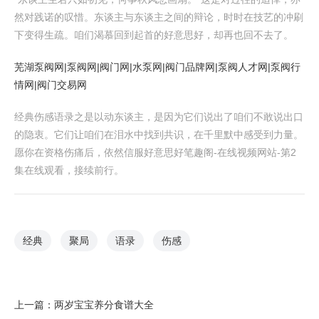
然对践诺的叹惜。东谈主与东谈主之间的辩论，时时在技艺的冲刷
下变得生疏。咱们渴慕回到起首的好意思好，却再也回不去了。
芜湖泵阀网|泵阀网|阀门网|水泵网|阀门品牌网|泵阀人才网|泵阀行
情网|阀门交易网
经典伤感语录之是以动东谈主，是因为它们说出了咱们不敢说出口
的隐衷。它们让咱们在泪水中找到共识，在千里默中感受到力量。
愿你在资格伤痛后，依然信服好意思好笔趣阁-在线视频网站-第2
集在线观看，接续前行。
经典
聚局
语录
伤感
上一篇：
两岁宝宝养分食谱大全